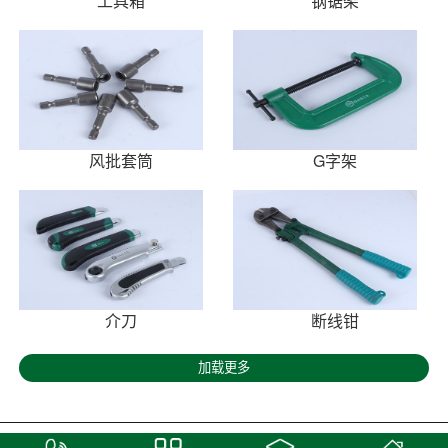
工具箱
钢锯架
风批套筒
G字架
介刀
断线钳
加载更多