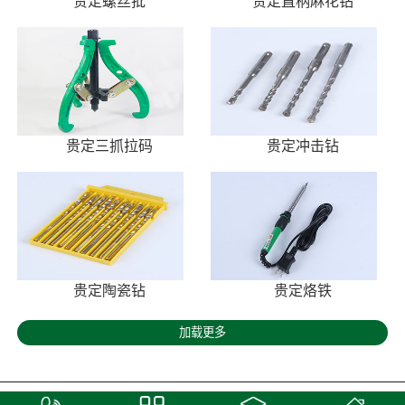
贵定螺丝批
贵定直柄麻花钻
贵定三抓拉码
贵定冲击钻
贵定陶瓷钻
贵定烙铁
加载更多